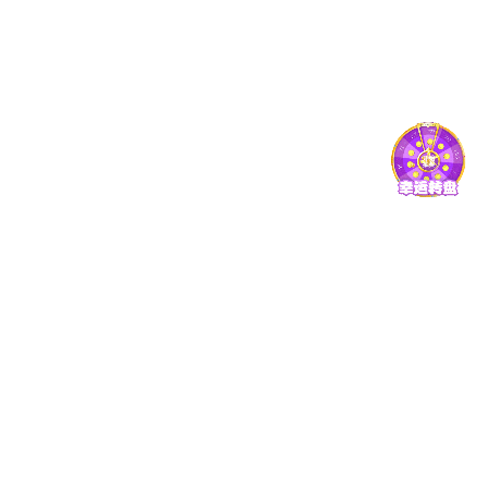
电竞
2026-05-25
平
台:2
5
阅读全文
2026/05/
延期公告 | 延期至2026年6
月10日截止！2026年...
kok
2026-05-24
电竞