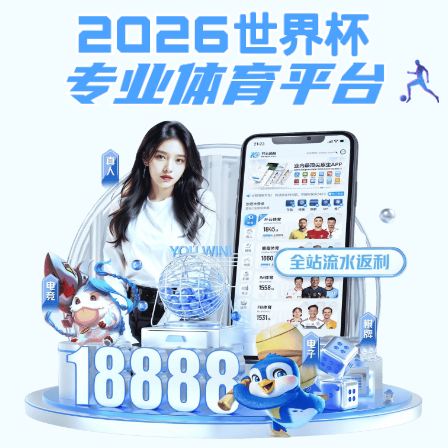
kok电竞平台
中 /
EN
首页
通知公告
>>