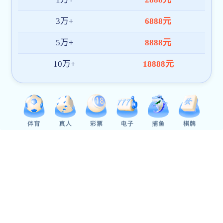
2026-05-27
电竞
平
台:2
7
阅读全文
2026/05/
kok电竞app下载2026-2027
学年硕士研究生导师招生
kok
资...