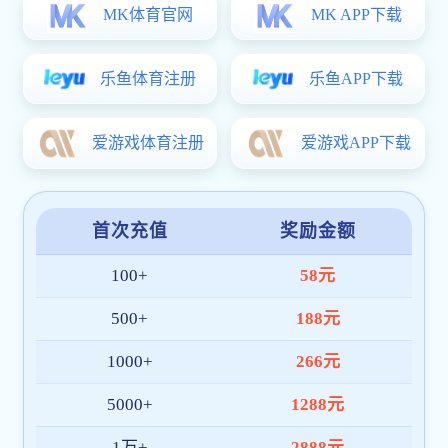
kok
修...
电竞
2026-06-02
平
台:0
2
阅读全文
2026/05/
2026年5月28日kok电竞app
下载书记接待日安排
kok