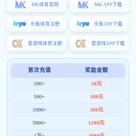
1月9日下午，伴随着庄严的国歌声，kok
电竞平台第二届教职工暨工会会员大会
第四次会议于南湖校区尚知楼211多功能
报告厅顺利召开。副校长傅欣教授、校
工会副主席张鹏、kok电竞app下载领导
班子成员出席大会，kok电竞官网全体教
职工参加了本次会议。大会由kok电竞
app下载党委书记杜新年主持。（kok电
竞官网党委书记杜新年主持会议）会
上，院长陶辉作了《乘势而上抓...
kok电竞app下载工会组织
2023-
教师赴后官湖开展徒步活