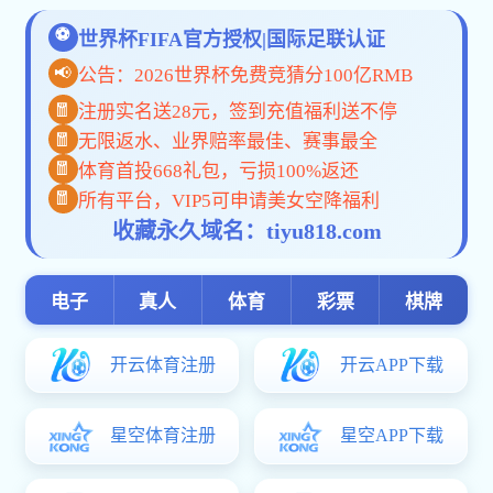
工会组织
2020-
07-20
工会组织 主席：黎蓉 副主席：范振远 委
员：周奕 杨柳 陈婷
新春送祝福，真情暖人心
2025-
——kok电竞app下载新春
01-20
佳节...
新春佳节前夕，kok电竞app下载于2025
年1月15-19日开展了一场温馨的走访慰
问退休教师活动。此次活动旨在向为kok