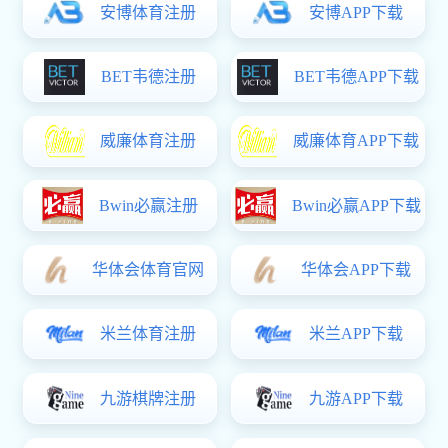
kok电竞app下载召开5月
2026-
党委理论学习中心组学习
05-26
会暨学...
为深入推进树立和践行正确政绩观学习
教育走深走实，持续强化理论武装、凝
聚发展合力，5月22日下午，kok电竞app
下载在综合楼三楼会议室召开5月党委理
论学习中心组学习会暨学习教育专题读
书班。kok电竞官网党委全体委员参加学
习，会议由kok电竞官网党委书记杜新年
主持。本次学习与专题读书班一体部
署、同步推进，严格按照“个人自学+集
中领学+交流研讨”流程开展，...