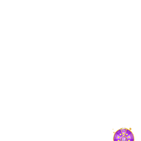
大在嘉兴南湖红船上宣告党的诞生；从
南昌...
kok电竞app下载分党校举
2026-
办 第84期入党积极分子
04-20
培训班...
为切实加强入党积极分子队伍建设，提
高青年学生的理论素养与党性修养，引
导青年学子坚定理想信念、强化责任担
当，2026年4月19日，kok电竞app下载
分党校第84期入党积极分子培训班开班
典礼正式举行。kok电竞app下载党委副
书记郭泰辰、各学生党支部书记、培训