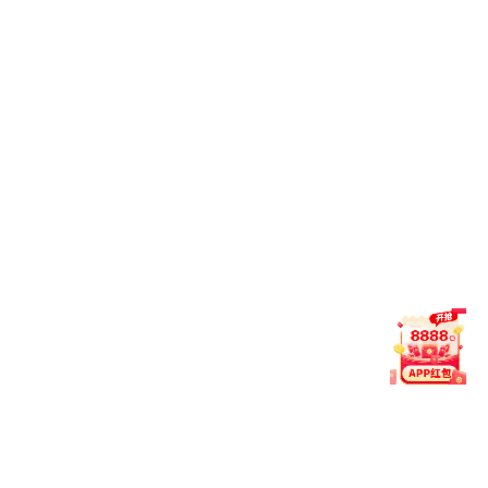
读书班暨支部书记培训会。kok电竞官网
党委全体委员、各支部书记参加会议，
会议由kok电竞官网党委书记杜新年主
持。会议伊始，kok电竞官网各支部书记
依次汇报2025年支部工作开展情况，全
面...
kok电竞app下载2025级新
2025-
生“朋辈领航”系列活动圆
10-16
满...
为助力新生顺利适应大学生活，充分发
挥优秀学生的榜样示范作用，近日，kok
电竞app下载面向2025级全体新生，精心