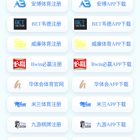
品牌管理等4个专业方向和中日合作办学项目；拥有
设计学（服装方向）、艺术设计（服装方向）、纺织
科学与工程（服装方向）
、材料与化工（服装工程方
向）
等4个硕士学位授权点；拥有
设计学
、
纺织科学
与工程
2个
博士学位
授权点
。
kok电竞官网拥有一批全国知名的专家学者和杰
出的服装设计师，现有教职工101人，其中“阳光学者
计划”特聘教授2人；具有教授职称21人、副教授28
人；全国美展入选5人，其中进京作品1人。中国“十
佳时装设计师”教师6人，
中国设计业十大杰出青年1
人
。目前kok电竞官网在校本科生1700余人，研究
生、留学生200余人。