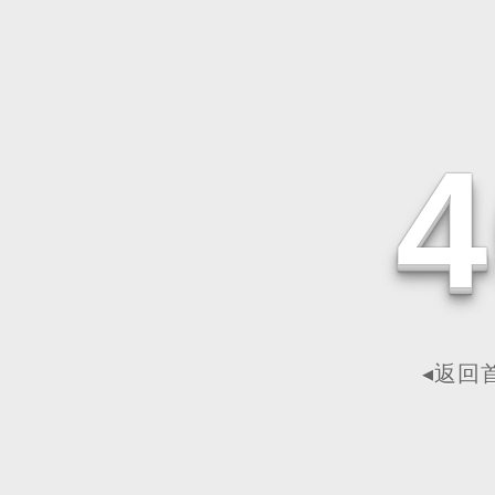
4
◂返回