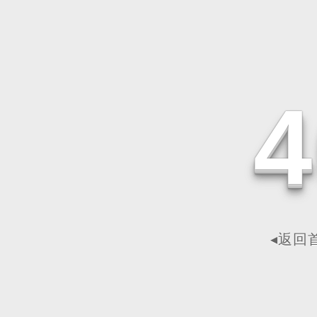
4
◂返回