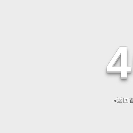
4
◂返回