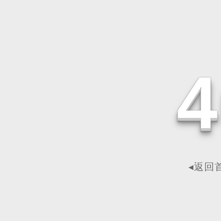
4
◂返回