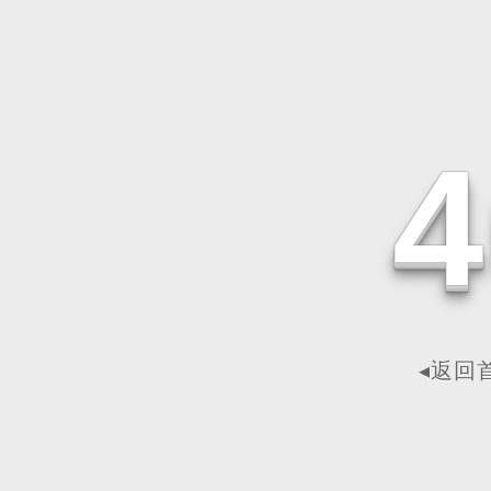
4
◂返回