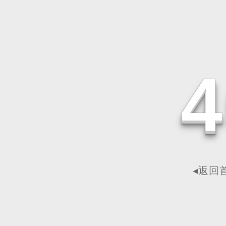
4
◂返回