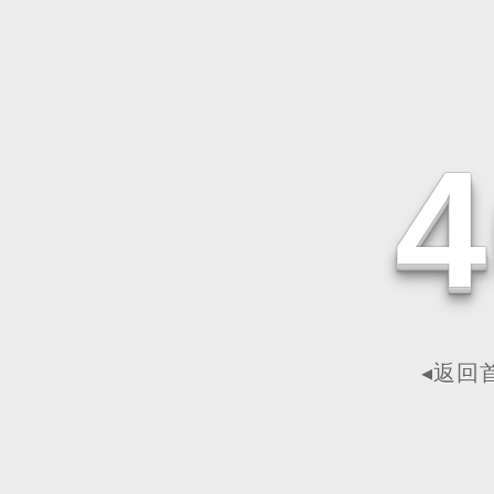
4
◂返回