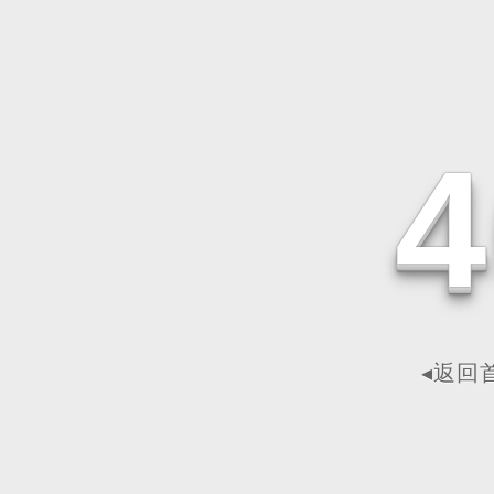
4
◂返回