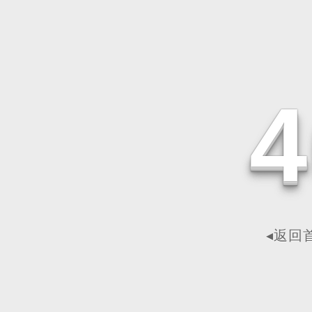
4
◂返回